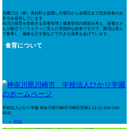
完全給食
当園では（株）美好軒と提携し月曜日から金曜日まで完全給食のお
弁当を提供しています。
幼児の発育を助長する栄養管理と健康管理の両面を考え、栄養士さ
んが献立てバラエティに富んだ理想的な給食ですので、園児は喜ん
で食事し、偏食を正す面などで大きな成果をあげています。
食育について
学校法人ひかり学園
神奈川県川崎市川崎区貝塚1-12-12
044-244-
5541
RSS