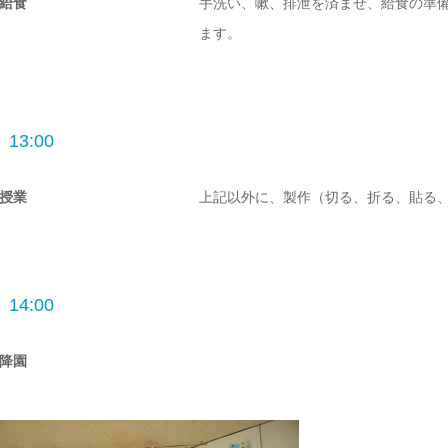
給食
手洗い、嗽、排泄を済ませ、給食の準
ます。
13:00
授業
上記以外に、製作（切る、折る、貼る
14:00
降園