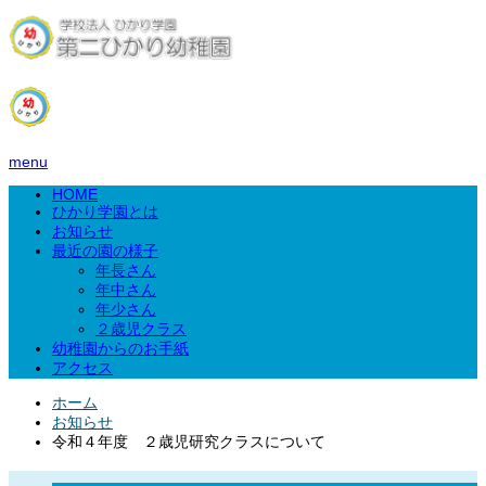
menu
HOME
ひかり学園とは
お知らせ
最近の園の様子
年長さん
年中さん
年少さん
２歳児クラス
幼稚園からのお手紙
アクセス
ホーム
お知らせ
令和４年度 ２歳児研究クラスについて