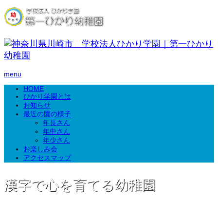
menu
HOME
ひかり学園とは
お知らせ
最近の園の様子
年長さん
年中さん
年少さん
お楽しみ会
アクセスマップ
漢字で心を育てる幼稚園