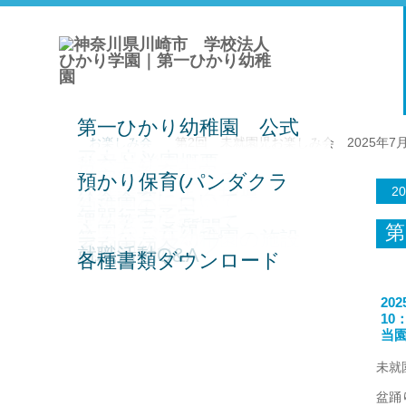
第一ひかり幼稚園 公式
お楽しみ会
第2回 未就園児お楽しみ会 2025年7
アカウント
ひかり学園概要
教育方針
日々の教育内容
漢字教育について
預かり保育(パンダクラ
薄着教育について
立腰について
専任講師による指導
20
給食食育について
幼稚園の一日
ス)
年間行事予定
課外教室について
よくあるご質問
第
入園をご希望の方
第一ひかり幼稚園の施設
アクセスマップ
系列園紹介
就職活動Q&A
各種書類ダウンロード
20
10
当園
未就
盆踊